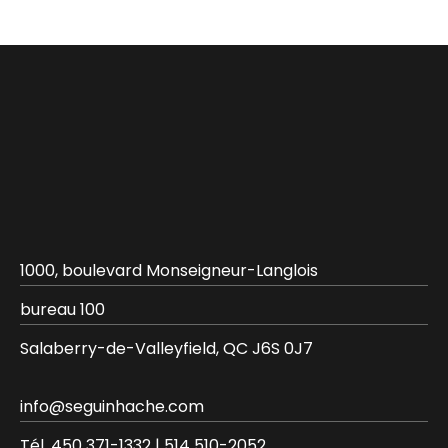
1000, boulevard Monseigneur-Langlois
bureau 100
Salaberry-de-Valleyfield, QC J6S 0J7
info@seguinhache.com
Tél.
450 371-1332
|
514 510-2052