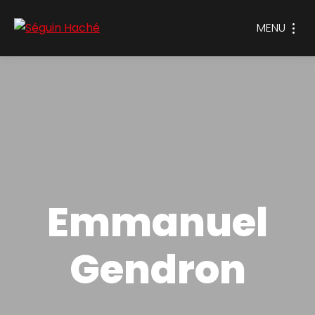
MENU
Emmanuel
Gendron